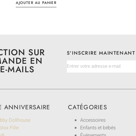
AJOUTER AU PANIER
CTION SUR
S'INSCRIRE MAINTENANT
MANDE EN
E-MAILS
E ANNIVERSAIRE
CATÉGORIES
bby Dollhouse
Accessoires
lox Fille
Enfants et bébés
idi
Événements