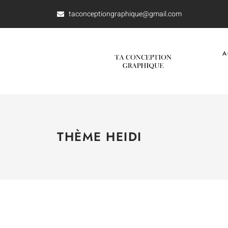
taconceptiongraphique@gmail.com
A
THÈME HEIDI