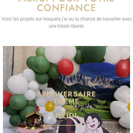
CONFIANCE
Voici les projets sur lesquels j’ai eu la chance de travailler avec
une totale liberté.
ANNIVERSAIRE
THÈME
HEIDI