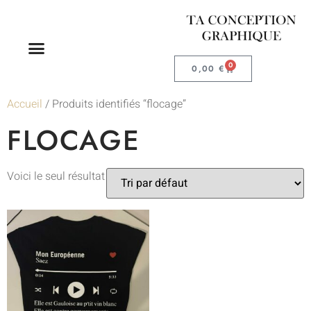
0
0,00
€
Accueil
/ Produits identifiés “flocage”
FLOCAGE
Voici le seul résultat