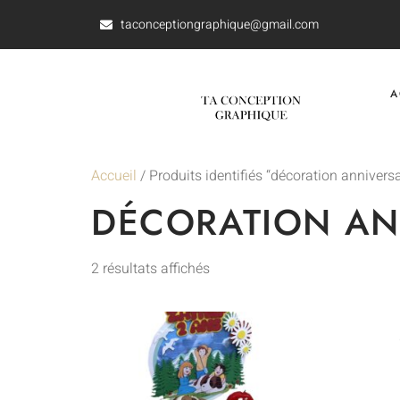
taconceptiongraphique@gmail.com
A
Accueil
/ Produits identifiés “décoration anniversa
DÉCORATION AN
2 résultats affichés