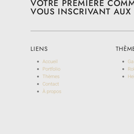
VOTRE PREMIÈRE COM
VOUS INSCRIVANT AUX 
LIENS
THÈM
Accueil
Ga
Portfolio
Rob
Thèmes
He
Contact
À propos